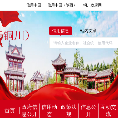
信用中国
信用中国（陕西）
铜川政府网
信用信息
站内文章
政府信
信用动
政策法
信息公
互动交
首页
息公开
态
规
开
流