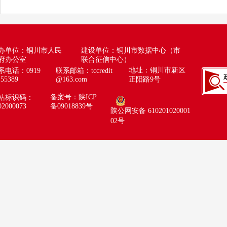
办单位：铜川市人民
建设单位：铜川市数据中心（市
府办公室
联合征信中心）
地址：铜川市新区
系电话：0919
联系邮箱：
tccredit
155389
@163.com
正阳路9号
备案号：陕ICP
站标识码：
02000073
备09018839号
陕公网安备 610201020001
02号