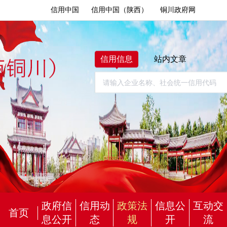
信用中国
信用中国（陕西）
铜川政府网
信用信息
站内文章
政府信
信用动
政策法
信息公
互动交
首页
息公开
态
规
开
流