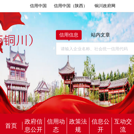
信用中国
信用中国（陕西）
铜川政府网
信用信息
站内文章
政府信
信用动
政策法
信息公
互动交
首页
息公开
态
规
开
流