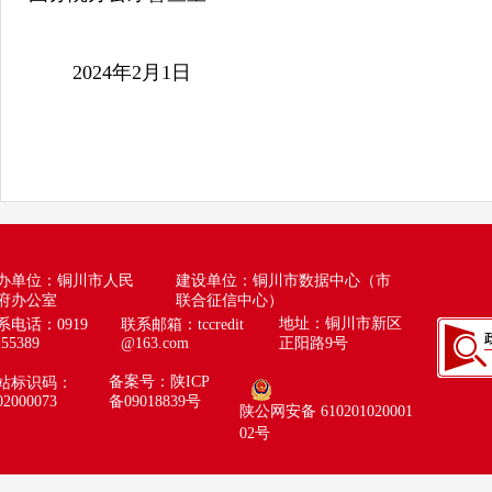
2024年2月1日
办单位：铜川市人民
建设单位：铜川市数据中心（市
府办公室
联合征信中心）
地址：铜川市新区
系电话：0919
联系邮箱：
tccredit
155389
@163.com
正阳路9号
备案号：陕ICP
站标识码：
02000073
备09018839号
陕公网安备 610201020001
02号