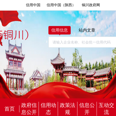
信用中国
信用中国（陕西）
铜川政府网
信用信息
站内文章
政府信
信用动
政策法
信息公
互动交
首页
息公开
态
规
开
流