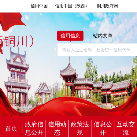
信用中国
信用中国（陕西）
铜川政府网
信用信息
站内文章
政府信
信用动
政策法
信息公
互动交
首页
息公开
态
规
开
流