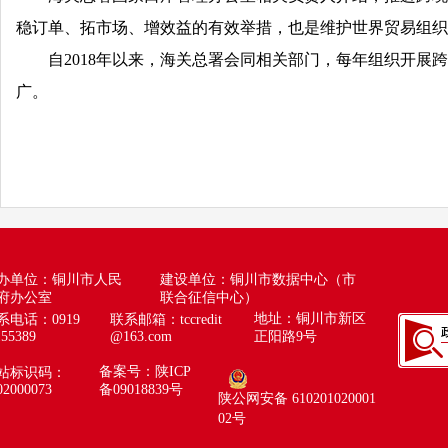
稳订单、拓市场、增效益的有效举措，也是维护世界贸易组织
自2018年以来，海关总署会同相关部门，每年组织开展跨境
广。
办单位：铜川市人民
建设单位：铜川市数据中心（市
府办公室
联合征信中心）
地址：铜川市新区
系电话：0919
联系邮箱：
tccredit
155389
@163.com
正阳路9号
备案号：陕ICP
站标识码：
02000073
备09018839号
陕公网安备 610201020001
02号