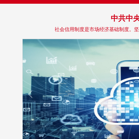
中共中
社会信用制度是市场经济基础制度。坚
设示范
026-0
员会同
体系建
材料核
阳区等2
体系建设