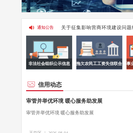
市、区县部门信用修复地址
通知公告
看详情→
关于市数字金融服务平台试运行
通知公告
公共信用信息报告（有无违法违
通知公告
关于征集影响营商环境建设问题
通知公告
关于征集阻碍民营经济发展壮大
通知公告
铜川市关于开展“征信修复”乱
通知公告
关于邀请参加社会信用体系建设
通知公告
非法社会组织公示信息
拖欠农民工工资失信联合
事
惩戒对象
信用动态
审管并举优环境 暖心服务助发展
审管并举优环境 暖心服务助发展
|
王益区